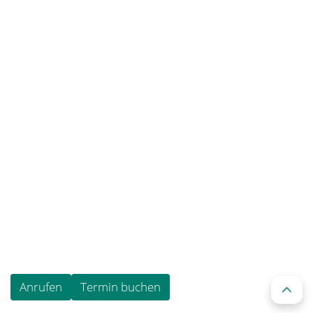
TERMINE
Vereinbaren Sie ganz einfach online einen Termin
Termin buchen
©2026 -
Zahnarzt Stuttgart Degerloch
-
Impressum
-
Datenschutz
Anrufen
Termin buchen