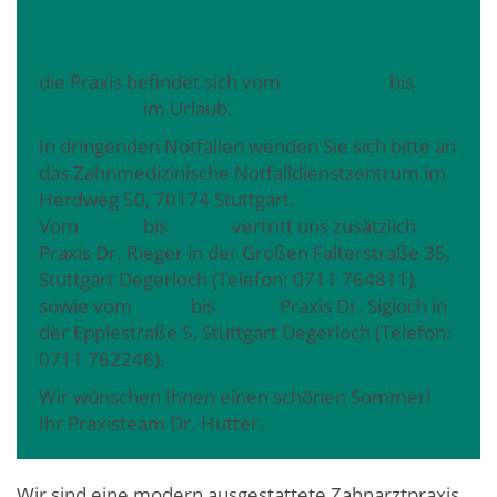
die Praxis befindet sich vom
08.08.2026
bis
30.08.2026
im Urlaub.
In dringenden Notfällen wenden Sie sich bitte an
das Zahnmedizinische Notfalldienstzentrum im
Herdweg 50, 70174 Stuttgart.
Vom
10.08.
bis
21.08.
vertritt uns zusätzlich
Praxis Dr. Rieger in der Großen Falterstraße 35,
Stuttgart Degerloch (Telefon: 0711 764811),
sowie vom
25.08
bis
28.08.
Praxis Dr. Sigloch in
der Epplestraße 5, Stuttgart Degerloch (Telefon:
0711 762246).
Wir wünschen Ihnen einen schönen Sommer!
Ihr Praxisteam Dr. Hutter.
Wir sind eine modern ausgestattete Zahnarztpraxis