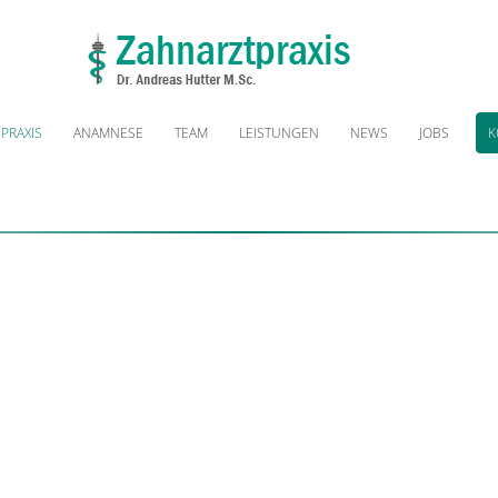
PRAXIS
ANAMNESE
TEAM
LEISTUNGEN
NEWS
JOBS
K